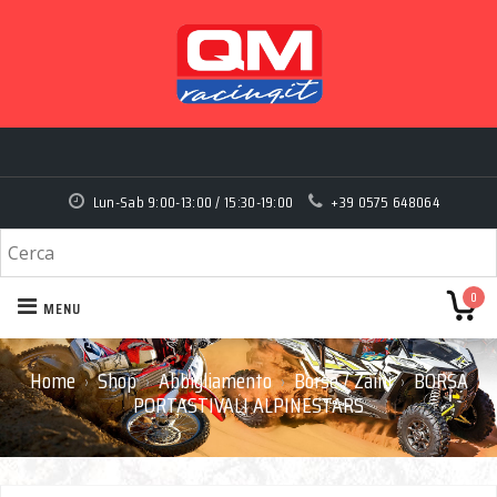
Lun-Sab 9:00-13:00 / 15:30-19:00
+39 0575 648064
0
MENU
Home
Shop
Abbigliamento
Borse / Zaini
BORSA
›
›
›
›
PORTASTIVALI ALPINESTARS