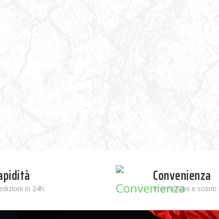
apidità
Convenienza
edizioni in 24h
Promozioni e sconti 