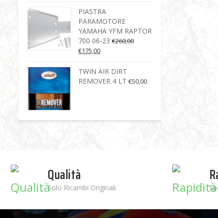
PIASTRA
PARAMOTORE
YAMAHA YFM RAPTOR
700 06-23
€
260,00
€
175,00
TWIN AIR DIRT
REMOVER 4 LT
€
50,00
Qualità
R
Solo Ricambi Originali
Sp