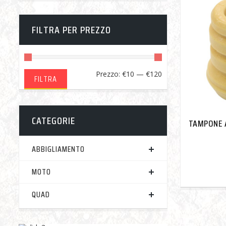
FILTRA PER PREZZO
Prezzo
Prezzo
Prezzo:
€10
—
€120
FILTRA
Min
Max
CATEGORIE
TAMPONE
ABBIGLIAMENTO
MOTO
QUAD