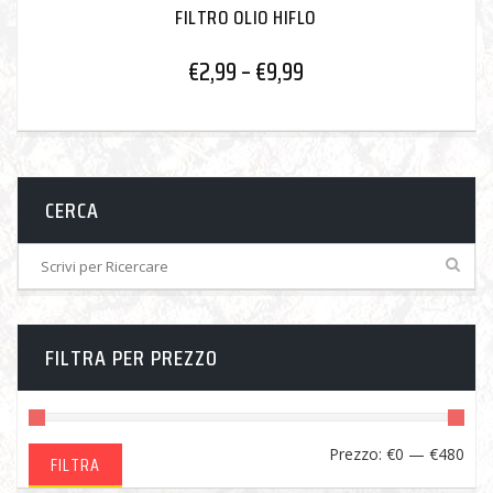
FILTRO OLIO HIFLO
€
2,99
–
€
9,99
CERCA
FILTRA PER PREZZO
Pre
Pre
Prezzo:
€0
—
€480
FILTRA
Min
Ma