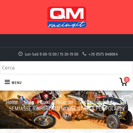
Lun-Sab 9:00-13:00 / 15:30-19:00
+39 0575 648064
0
MENU
Home
Shop
Quad
Ricambi
Semiassi e giunti
KIT
›
›
›
›
›
SEMIASSE RINFORZATO MOOSE UTILITY PER POLARIS
RZR