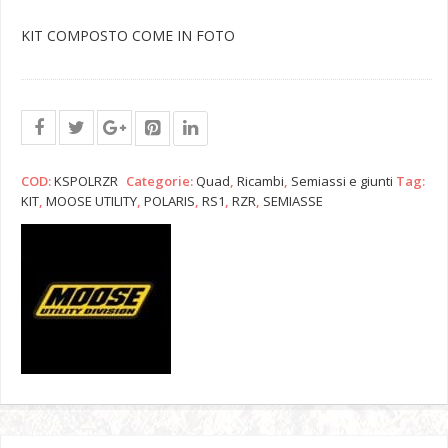
MOOSE
KIT COMPOSTO COME IN FOTO
UTILITY
PER
POLARIS
RZR
Quantity
COD:
KSPOLRZR
Categorie:
Quad
,
Ricambi
,
Semiassi e giunti
Tag:
KIT
,
MOOSE UTILITY
,
POLARIS
,
RS1
,
RZR
,
SEMIASSE