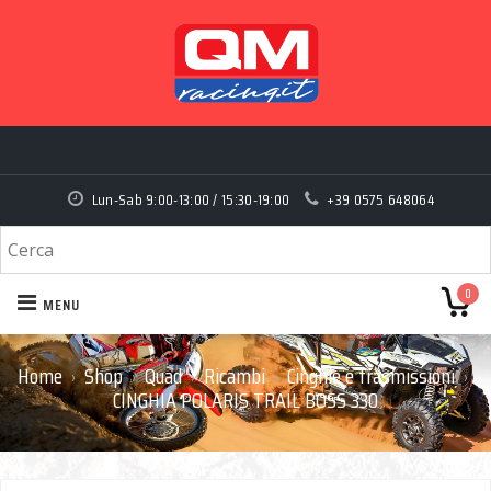
Lun-Sab 9:00-13:00 / 15:30-19:00
+39 0575 648064
0
MENU
Home
Shop
Quad
Ricambi
Cinghie e trasmissioni
›
›
›
›
›
CINGHIA POLARIS TRAIL BOSS 330