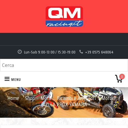
Lun-Sab 9:00-13:00 / 15:30-19:00
+39 0575 648064
0
MENU
Home
Shop
Moto
Ricambi e accessori
Motore
›
›
›
›
›
BIELLA PROX YAMAHA