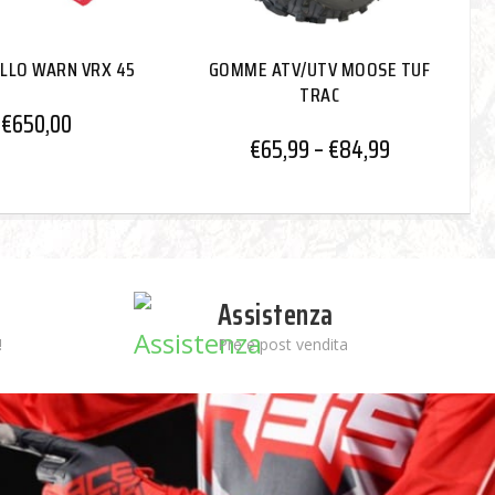
ELLO WARN VRX 45
GOMME ATV/UTV MOOSE TUF
TRAC
€
650,00
€
65,99
–
€
84,99
Assistenza
!
Pre e post vendita