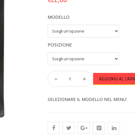
MODELLO
POSIZIONE
PASTIGLIE
AGGIUNGI AL CAR
FRENO
DP
CAN
SELEZIONARE IL MODELLO NEL MENU’
AM
RENEGADE
Quantity