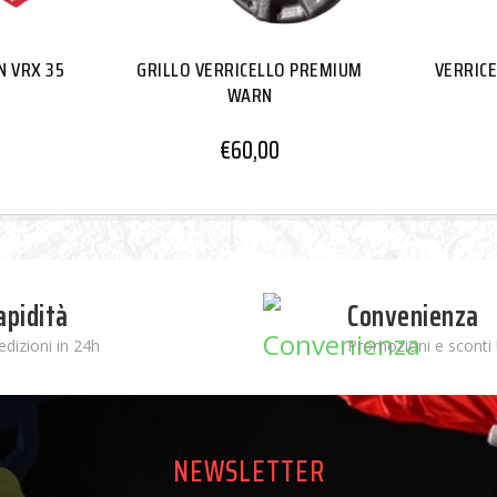
N VRX 35
GRILLO VERRICELLO PREMIUM
VERRIC
WARN
0
€
60,00
apidità
Convenienza
edizioni in 24h
Promozioni e sconti 
NEWSLETTER