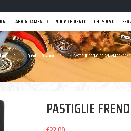
UAD
ABBIGLIAMENTO
NUOVO E USATO
CHI SIAMO
SER
›
›
›
›
›
Home
Shop
Quad
Ricambi
Freni
PASTIGLIE FRENO DP CAN AM RENEGAD
PASTIGLIE FREN
€
22,00