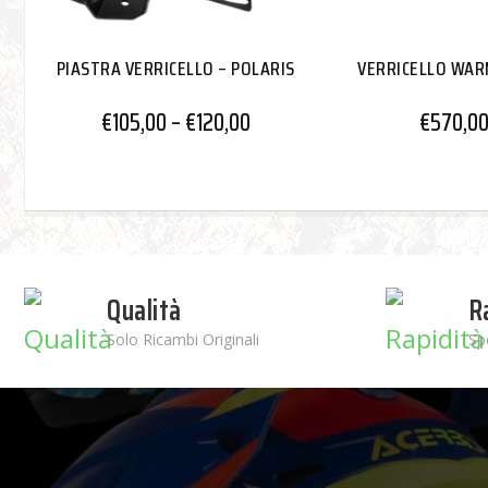
PIASTRA VERRICELLO – POLARIS
VERRICELLO WAR
€
105,00
–
€
120,00
€
570,0
Qualità
R
Solo Ricambi Originali
Sp