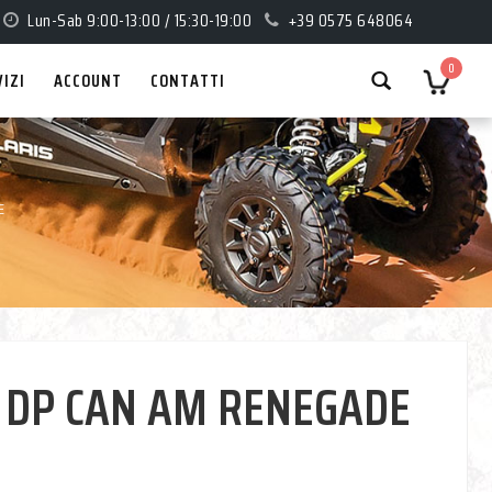
Lun-Sab 9:00-13:00 / 15:30-19:00
+39 0575 648064
0
VIZI
ACCOUNT
CONTATTI
E
O DP CAN AM RENEGADE