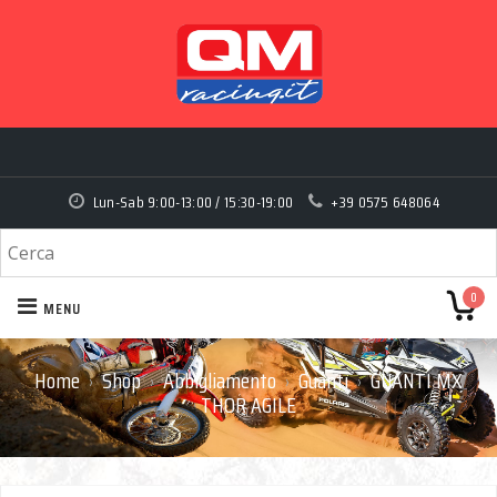
Lun-Sab 9:00-13:00 / 15:30-19:00
+39 0575 648064
0
MENU
Home
Shop
Abbigliamento
Guanti
GUANTI MX
›
›
›
›
THOR AGILE