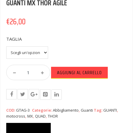
GUANTI MX THOR AGILE
€
26,00
TAGLIA
GUANTI
AGGIUNGI AL CARRELLO
MX
THOR
AGILE
Quantity
COD:
GTAG-3
Categorie:
Abbigliamento
,
Guanti
Tag:
GUANTI
,
motocross
,
MX
,
QUAD
,
THOR