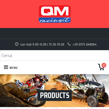
Lun-Sab 9:00-13:00 / 15:30-19:00
+39 0575 648064
0
MENU
Home
Brand
ICON 1000
›
›
PRODUCTS