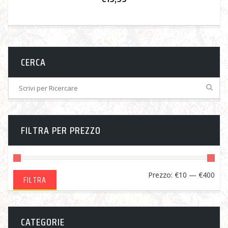
CERCA
FILTRA PER PREZZO
Pre
Pre
Prezzo:
€10
—
€400
FILTRA
Min
Ma
CATEGORIE