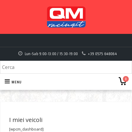
Lun-Sab 9:00-13:00 / 15:30-19:00
+39 0575 648064
0
MENU
I miei veicoli
[wpcm_dashboard]