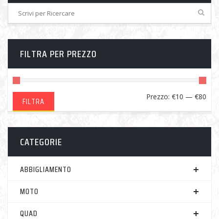
FILTRA PER PREZZO
Pre
Pre
Prezzo:
€10
—
€80
FILTRA
Min
Ma
CATEGORIE
ABBIGLIAMENTO
MOTO
QUAD