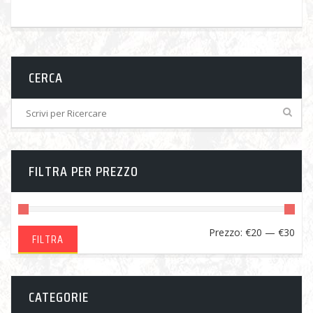
CERCA
FILTRA PER PREZZO
Pre
Pre
Prezzo:
€20
—
€30
FILTRA
Min
Ma
CATEGORIE