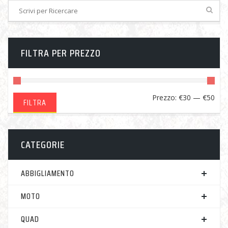
FILTRA PER PREZZO
Pre
Pre
Prezzo:
€30
—
€50
FILTRA
Min
Ma
CATEGORIE
ABBIGLIAMENTO
MOTO
QUAD