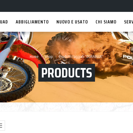
UAD
ABBIGLIAMENTO
NUOVO E USATO
CHI SIAMO
SER
›
›
Home
Shop
Prodotti taggati “DURABLUE”
PRODUCTS