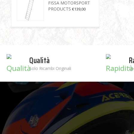
FISSA MOTORSPORT
PRODUCTS
€
139,00
Qualità
R
Solo Ricambi Originali
Sp