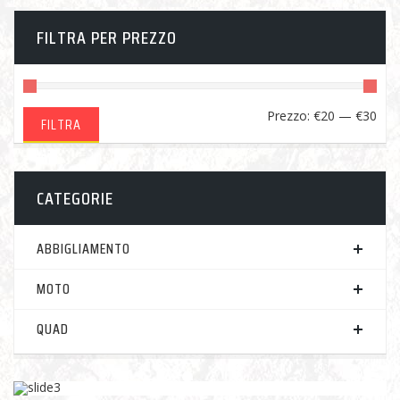
FILTRA PER PREZZO
Pre
Pre
Prezzo:
€20
—
€30
FILTRA
Min
Ma
CATEGORIE
ABBIGLIAMENTO
MOTO
QUAD