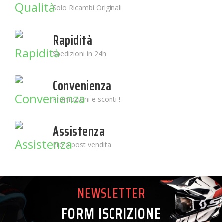
Solo Ricambi Originali
Rapidità
Spedizioni in 24h
Convenienza
Promozioni e sconti !
Assistenza
Pre e post vendita
NEWSLETTER
FORM ISCRIZIONE