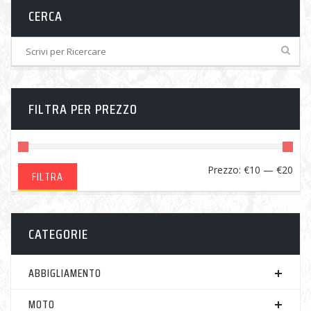
CERCA
FILTRA PER PREZZO
Pre
Pre
Prezzo:
€10
—
€20
FILTRA
Min
Ma
CATEGORIE
ABBIGLIAMENTO
MOTO