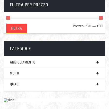
FILTRA PER PREZZO
Pre
Pre
Prezzo:
€20
—
€30
FILTRA
Min
Ma
CATEGORIE
ABBIGLIAMENTO
MOTO
QUAD