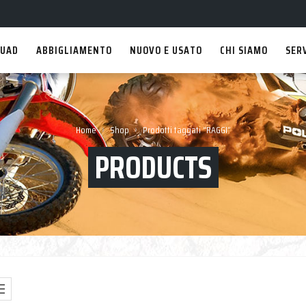
UAD
ABBIGLIAMENTO
NUOVO E USATO
CHI SIAMO
SER
›
›
Home
Shop
Prodotti taggati “RAGGI”
PRODUCTS