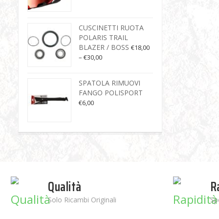
CUSCINETTI RUOTA
POLARIS TRAIL
BLAZER / BOSS
€
18,00
–
€
30,00
SPATOLA RIMUOVI
FANGO POLISPORT
€
6,00
Qualità
R
Solo Ricambi Originali
Sp