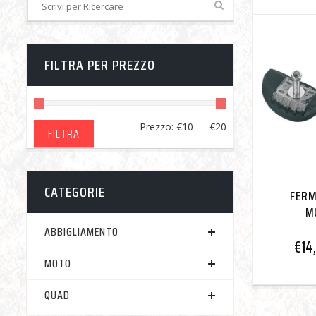
FILTRA PER PREZZO
Prezzo
Prezzo
Prezzo:
€10
—
€20
FILTRA
Min
Max
CATEGORIE
FER
M
ABBIGLIAMENTO
€
14
MOTO
QUAD