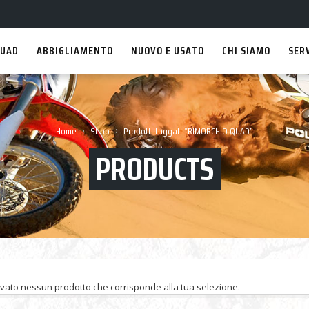
UAD
ABBIGLIAMENTO
NUOVO E USATO
CHI SIAMO
SER
›
›
Home
Shop
Prodotti taggati “RIMORCHIO QUAD”
PRODUCTS
ovato nessun prodotto che corrisponde alla tua selezione.