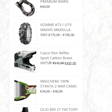
PREMIUM WARN
€
60,00
GOMME ATV / UTV
MAXXIS MAXXILLA
M60
€
175,00
–
€
195,00
Casco thor Reflex
Sport Carbon Brave
MIPS®
€
512,00
€
435,00
MASCHERA 100%
STRATA 2 WAR CAMO
€
34,00
–
€
40,00
OLIO 800 2T FACTORY