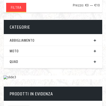
Pre
Pre
Prezzo:
€0
—
€10
FILTRA
Min
Ma
CATEGORIE
ABBIGLIAMENTO
MOTO
QUAD
PRODOTTI IN EVIDENZA