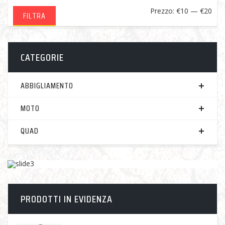
Pre
Pre
Prezzo:
€10
—
€20
FILTRA
Min
Ma
CATEGORIE
ABBIGLIAMENTO
MOTO
QUAD
PRODOTTI IN EVIDENZA