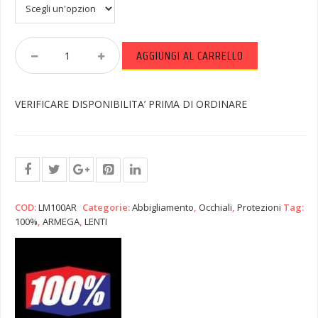
LENTE
AGGIUNGI AL CARRELLO
MASCHERA
100%
ARMEGA
VERIFICARE DISPONIBILITA’ PRIMA DI ORDINARE
Quantity
COD:
LM100AR
Categorie:
Abbigliamento
,
Occhiali
,
Protezioni
Tag:
100%
,
ARMEGA
,
LENTI