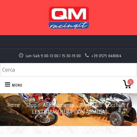
Lun-Sab 9:00-13:00 / 15:30-19:00
+39 0575 648064
0
MENU
Home
Shop
Abbigliamento
Protezioni
Occhiali
›
›
›
›
›
LENTE MASCHERA 100% ARMEGA