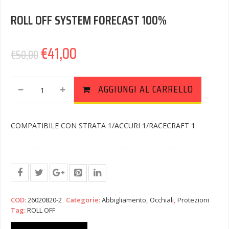
ROLL OFF SYSTEM FORECAST 100%
€
41,00
€
50,00
ROLL
AGGIUNGI AL CARRELLO
OFF
SYSTEM
FORECAST
COMPATIBILE CON STRATA 1/ACCURI 1/RACECRAFT 1
100%
Quantity
COD:
26020820-2
Categorie:
Abbigliamento
,
Occhiali
,
Protezioni
Tag:
ROLL OFF