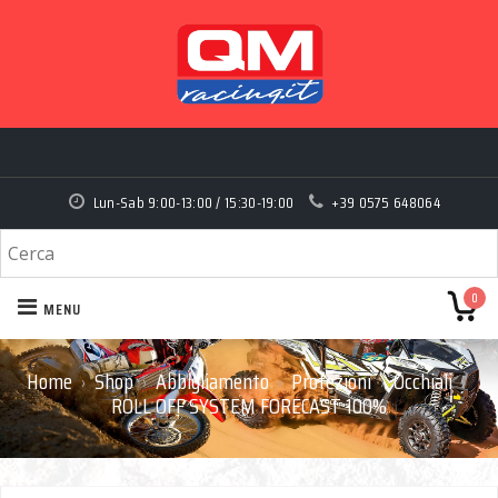
Lun-Sab 9:00-13:00 / 15:30-19:00
+39 0575 648064
0
MENU
Home
Shop
Abbigliamento
Protezioni
Occhiali
›
›
›
›
›
ROLL OFF SYSTEM FORECAST 100%