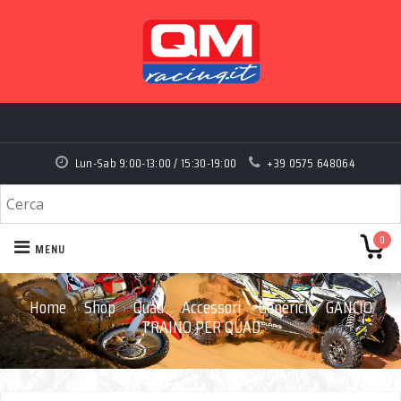
Lun-Sab 9:00-13:00 / 15:30-19:00
+39 0575 648064
0
MENU
Home
Shop
Quad
Accessori
Generici
GANCIO
›
›
›
›
›
TRAINO PER QUAD