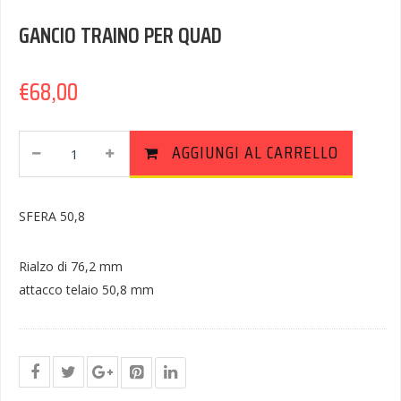
GANCIO TRAINO PER QUAD
€
68,00
GANCIO
AGGIUNGI AL CARRELLO
TRAINO
PER
QUAD
SFERA 50,8
Quantity
Rialzo di 76,2 mm
attacco telaio 50,8 mm