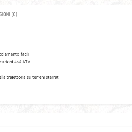
IONI (0)
tolamento facili
icazioni 4×4 ATV
a traiettoria su terreni sterrati