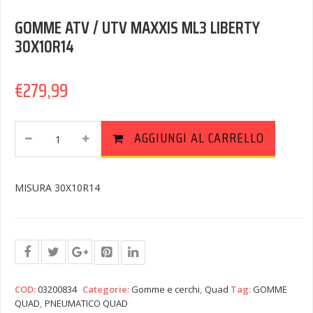
GOMME ATV / UTV MAXXIS ML3 LIBERTY
30X10R14
€
279,99
GOMME
AGGIUNGI AL CARRELLO
ATV
/
UTV
MISURA 30X10R14
MAXXIS
ML3
LIBERTY
30X10R14
Quantity
COD:
03200834
Categorie:
Gomme e cerchi
,
Quad
Tag:
GOMME
QUAD
,
PNEUMATICO QUAD