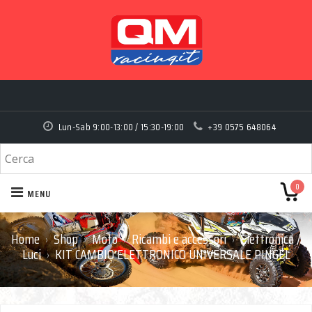
Lun-Sab 9:00-13:00 / 15:30-19:00
+39 0575 648064
0
MENU
Home
Shop
Moto
Ricambi e accessori
Elettronica /
›
›
›
›
Luci
KIT CAMBIO ELETTRONICO UNIVERSALE PINGEL
›