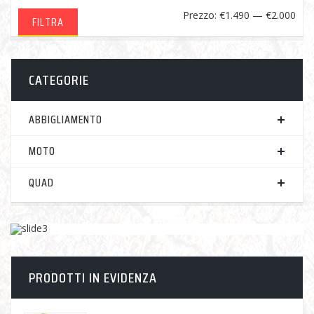
Pre
Pre
Prezzo:
€1.490
—
€2.000
FILTRA
Min
Ma
CATEGORIE
ABBIGLIAMENTO
MOTO
QUAD
PRODOTTI IN EVIDENZA