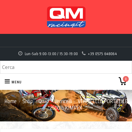
Lun-Sab 9:00-13:00 / 15:30-19:00
+39 0575 648064
0
MENU
Home
Shop
Quad
Verricelli
VERRICELLO PORTATILE
›
›
›
›
2500lb KIMPEX