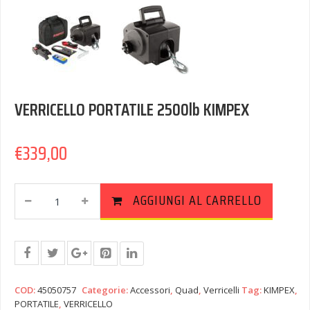
VERRICELLO PORTATILE 2500lb KIMPEX
€
339,00
VERRICELLO
AGGIUNGI AL CARRELLO
PORTATILE
2500lb
KIMPEX
Quantity
COD:
45050757
Categorie:
Accessori
,
Quad
,
Verricelli
Tag:
KIMPEX
,
PORTATILE
,
VERRICELLO