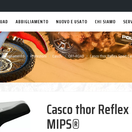
UAD
ABBIGLIAMENTO
NUOVO E USATO
CHI SIAMO
SER
›
›
›
›
Abbigliamento
Protezioni
Caschi
OFF-ROAD
Casco thor Reflex Sport C
Casco thor Reflex
MIPS®