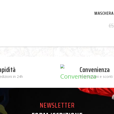
MASCHERA 
€
5
apidità
Convenienza
edizioni in 24h
Promozioni e sconti 
NEWSLETTER