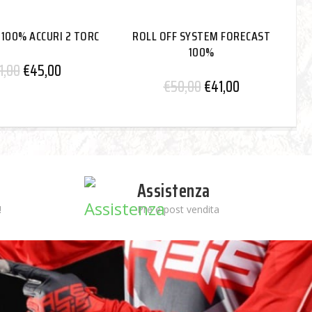
100% ACCURI 2 TORC
ROLL OFF SYSTEM FORECAST
100%
1,00
€
45,00
€
50,00
€
41,00
Assistenza
!
Pre e post vendita