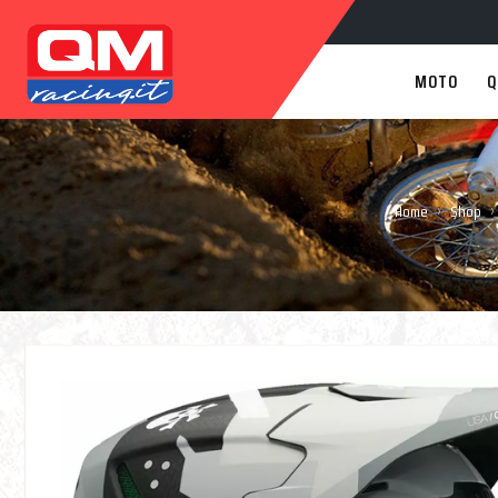
MOTO
Q
›
›
Home
Shop