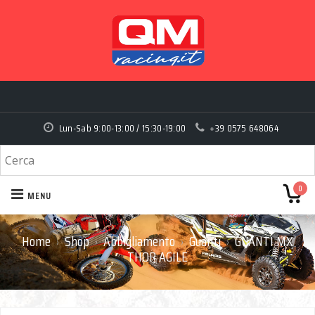
Lun-Sab 9:00-13:00 / 15:30-19:00
+39 0575 648064
0
MENU
Home
Shop
Abbigliamento
Guanti
GUANTI MX
›
›
›
›
THOR AGILE