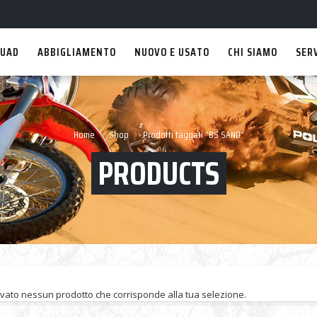
UAD
ABBIGLIAMENTO
NUOVO E USATO
CHI SIAMO
SER
›
›
Home
Shop
Prodotti taggati “BS SAND”
PRODUCTS
ovato nessun prodotto che corrisponde alla tua selezione.