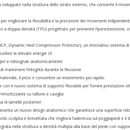
ia sviluppato nella struttura dello strato esterno, che consente il movi
r migliorare la flessibilità e la precisione dei movimenti indipendenti
co a doppia densità (TPU) progettato per prevenire l’iperestensione, o
CP, Dynamic Heel Compression Protector), un innovativo sistema di si
rbire le elevate energie ch
ggeri e ridisegnati anatomicamente
di mantenere l’integrità durante la flessione
materiale, il peso e consentire un inserimento più rapido
e con il nuovo sistema di supporto flessibile per fornire prestazioni ot
mmortizzante su tallone e caviglia
 di lamelle posteriori
a presenta un nuovo design anatomico che garantisce una superficie ri
lo scolpita e brevettata che migliora l’aderenza sul poggiapiedi e il 
grata nella struttura a densità multipla alla base del piede con suppo