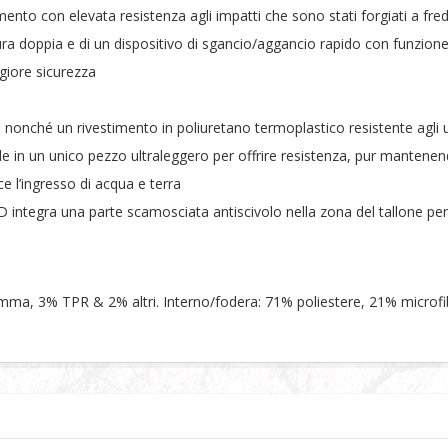
gamento con elevata resistenza agli impatti che sono stati forgiati a fr
usura doppia e di un dispositivo di sgancio/aggancio rapido con funz
ggiore sicurezza
 nonché un rivestimento in poliuretano termoplastico resistente agli ur
 in un unico pezzo ultraleggero per offrire resistenza, pur mantenendo la
e l’ingresso di acqua e terra
D integra una parte scamosciata antiscivolo nella zona del tallone per fa
ma, 3% TPR & 2% altri. Interno/fodera: 71% poliestere, 21% microfi