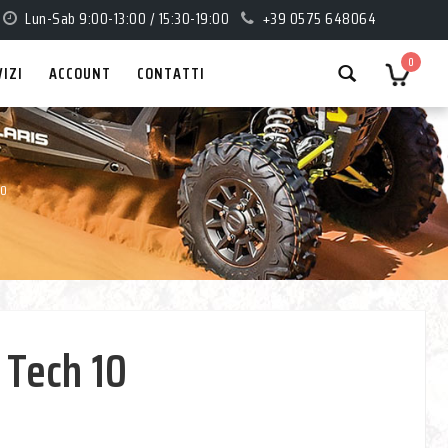
Lun-Sab 9:00-13:00 / 15:30-19:00
+39 0575 648064
0
VIZI
ACCOUNT
CONTATTI
10
s Tech 10