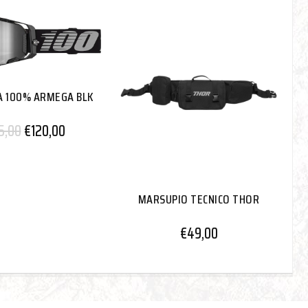
 100% ARMEGA BLK
5,00
€
120,00
C
MARSUPIO TECNICO THOR
€
49,00