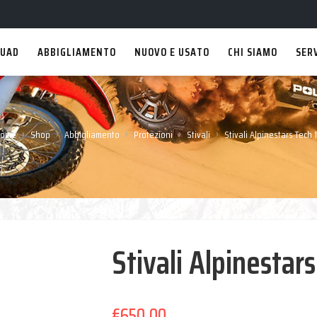
UAD
ABBIGLIAMENTO
NUOVO E USATO
CHI SIAMO
SER
›
›
›
›
›
Home
Shop
Abbigliamento
Protezioni
Stivali
Stivali Alpinestars Tech 
Stivali Alpinestar
€
650,00