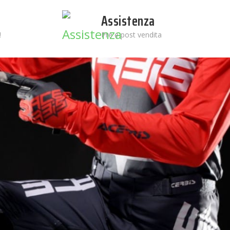
Assistenza
!
Pre e post vendita