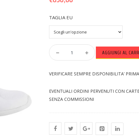
TAGLIA EU
Stivali
AGGIUNGI AL CAR
Alpinestars
Tech
10
VERIFICARE SEMPRE DISPONIBILITA’ PRIM
Quantity
EVENTUALI ORDINI PERVENUTI CON CART
SENZA COMMISSIONI